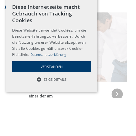
Aktuelles
Diese Internetseite macht
Gebrauch von Tracking
Cookies
Diese Website verwendet Cookies, um die
Benutzererfahrung zu verbessern. Durch
die Nutzung unserer Website akzeptieren
Sie alle Cookies gemäß unserer Cookie-
IHREM KNIE
Richtlinie.
Datenschutzerklärung
ZULIEBE
VERSTANDEN
ZEIGE DETAILS
Das Knie ist
UNBEDINGT NOTWENDIGE
eines der am
TARGETING-COOKIES
häufigsten
von Arthrose
NICHT KLASSIFIZIERTE COOKIES
betroffenen
Gelenke.
Regelmässige
körperliche
Unbedingt notwendige