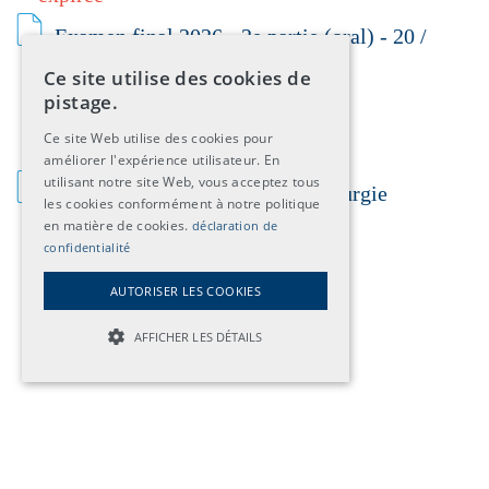
Examen final 2026 - 2e partie (oral) - 20 /
21 novembre 2026, Muttenz
- délai
Ce site utilise des cookies de
pistage.
d'inscription 7 août 2026
Ce site Web utilise des cookies pour
améliorer l'expérience utilisateur. En
utilisant notre site Web, vous acceptez tous
Information examen de base chirurgie
les cookies conformément à notre politique
en matière de cookies.
déclaration de
confidentialité
AUTORISER LES COOKIES
AFFICHER LES DÉTAILS
STRICTLY NECESSARY COOKIES
TARGETING COOKIES
UNCLASSIFIED COOKIES
Mentions Légales
déclaration de confidentialité
Plan du site